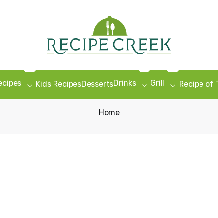
ecipes
Drinks
Grill
Kids Recipes
Desserts
Recipe of
Home