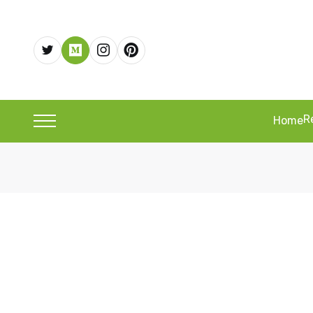
R
Home