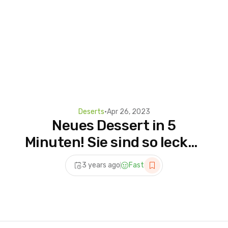
Deserts
•
Apr 26, 2023
Neues Dessert in 5
Minuten! Sie sind so lecker,
dass ich sie 3 mal die
3 years ago
Fast
Woche mache! Kein
Backen.